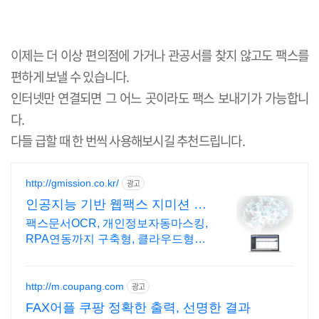
이제는 더 이상 편의점에 가거나 관공서를 찾지 않고도 팩스를
편하게 보낼 수 있습니다.
인터넷만 연결되면 그 어느 곳이라도 팩스 보내기가 가능합니
다.
다들 급할 때 한 번씩 사용해보시길 추천드립니다.
http://gmission.co.kr/
광고
인공지능 기반 웹팩스 지미션 대
기업/은행/공공기관 구축
팩스문서OCR, 개인정보자동마스킹,
RPA연동까지 구축형, 클라우드형
모두 OK 22년의 노하우가 담긴 혁신
적인 AI 솔루션으로 업무 환경을 개
선하세요!
http://m.coupang.com
광고
FAX어플 쿠팡 정확한 출력, 선명한 결과