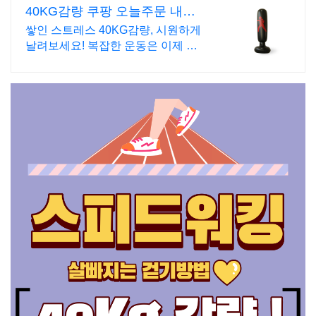
40KG감량 쿠팡 오늘주문 내일
도착 로켓배송
쌓인 스트레스 40KG감량, 시원하게
날려보세요! 복잡한 운동은 이제 그
만! 로켓배송으로 집에서 운동 시작
하세요.