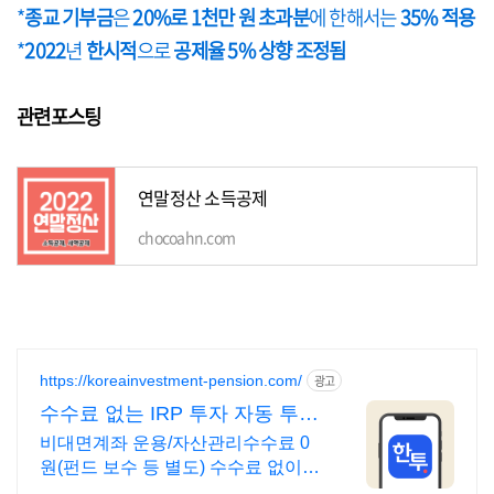
*
종교 기부금
은
20%로 1천만 원 초과분
에 한해서는
35% 적용
*
2022
년
한시적
으로
공제율 5% 상향 조정됨
관련포스팅
연말정산 소득공제
chocoahn.com
https://koreainvestment-pension.com/
광고
수수료 없는 IRP 투자 자동 투자
하는 적립식 ETF
비대면계좌 운용/자산관리수수료 0
원(펀드 보수 등 별도) 수수료 없이
퇴직금 관리