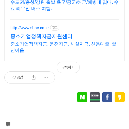
리무진
수도권/충청/강원 출발 육군/공군/해군/해병대 입대, 수
료 리무진 버스 여행.
http://www.sbac.co.kr
광고
중소기업정책자금지원센터
중소기업정책자금, 운전자금, 시설자금, 신용대출, 할
인어음
구독하기
공감