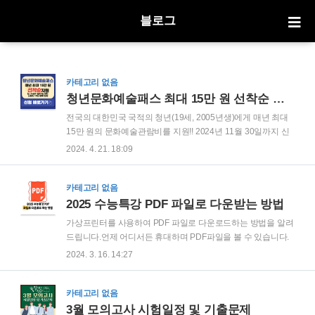
블로그
카테고리 없음
청년문화예술패스 최대 15만 원 선착순 지원!
전국의 대한민국 국적의 청년(19세, 2005년생)에게 매년 최대
15만 원의 문화예술관람비를 지원!! 2024년 11월 30일까지 신
청가능하며 16만 명까지 선착순으로 지원하니 서둘러 신청하
2024. 4. 21. 18:09
세요~ 청년문화예술패스 온라인 신청방법 및 주의사항 매년 최
대 15만 원의 문화예술관람비를 지원받을 수 있으니 이 기회를
놓치지 마세요! *신청순으로 발급 (지역별 배정 예산 소진 시, 해
카테고리 없음
당 지역 발급 조기 마감) 온라인 신청 청년문화예술패스 * 협력
2025 수능특강 PDF 파일로 다운받는 방법
예매처(인터파크, yes24 ) 중 택 1 ※ 신청 시 주의 사항( 발급 후
가상프린터를 사용하여 PDF 파일로 다운로드하는 방법을 알려
예매처 변경불가) ※ 복수의 예매처에서 발급받을 수 없으며, 최
드립니다.언제 어디서든 휴대하며 PDF파일을 볼 수 있습니다.
초 발급한 예매처에서만 사용이 가능합니다. ex) 인터파크에서
수능공부 파이팅입니다.2025 수능특강 PDF 파일로 다운로드
2024. 3. 16. 14:27
신청 시 --> 인터파크에서만 사용가능 청년문화예술패스 사용
하는 방법1. 모두의 프린터 & 모두의 PDF 다운로드 및 설치하
방법 및 ..
기(무료) * 가상 프린터가 설치 안 됐을 경우 모두의 프린터를
실행시킨 후 왼쪽 상단 "프린터" 메뉴선택 → "프린터 설치" 선
카테고리 없음
택 2. 수능특강 강의 신청 및 EBSi PDF Reader 다운로드 및 설
3월 모의고사 시험일정 및 기출문제