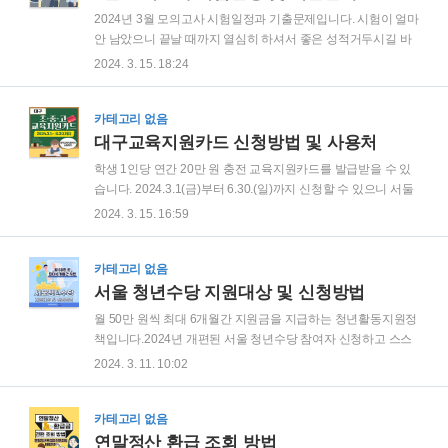
치하기 ( 수능특강 강의 수강신청 후 1) 강의목록에 들어가 2)
2024년 3월 모의고사 시험일정과 기출문제입니다. 시험이 얼마
교재 PDF 클릭 → EBSi PDF Reader 설치안내 창이 뜨면 다
안 남았으니 끝날 때까지 열심히 하셔서 좋은 성적거두시길 바
운로드 버튼 누르기. ) 3. EBSi PDF Reader로 가상프린터 선택
랍니다. 3월 모의고사 시험일정 시험일정 2024년 3월 28일 목
2024. 3. 15. 18:24
후 인쇄하기 EBSi PDF..
요일 시험대상 고등학교 1, 2, 3학년 (서울특별시교육청) 3월 모
의고사 기출문제 기출문제 메뉴버튼을 보시면 고 1· 2 · 3 학년
선택가능하니 자신의 학년에 맞게 선택하여 기출문제 풀어보시
카테고리 없음
길 바랍니다. 대구교육지원카드 신청방법 및 사용처 대구교육
대구교육지원카드 신청방법 및 사용처
지원카드 신청방법 및 사용처 학생 1인당 연간 20만 원 충전 교
학생 1인당 연간 20만 원 충전 교육지원카드를 발급받을 수 있
육지원카드를 발급받을 수 있습니다. 2024.3.1(금)부터 6.30.
습니다. 2024.3.1(금)부터 6.30.(일)까지 신청할 수 있으니 서둘
(일)까지 신청할 수 있으니 서둘러 신청하시기 바랍니다. 대구
러 신청하시기 바랍니다. 대구 교육지원카드 신청방법 신청기
2024. 3. 15. 16:59
교육지원카드 신청방법 신청기간 2024.3.1( chocoahn.com
간 2024.3.1(금) ~ 6.30.(일)까지 신청방법 ①온라인 신청 학생
의 보호자가 교육지원카드 홈페이지에 접속 후 신청. * 온라인
신청 시 본인 확인이 가능한 휴대전화 필요 ②방문 신청 주소지
카테고리 없음
읍 · 면 · 동 행정복지센터를 방문하여 신청서 작성 및 제출. * 발
서울 청년수당 지원대상 및 신청방법
급받은 대구교육지원카드는 온라인 등록 후 가용 가능합니다.
월 50만 원씩 최대 6개월간 지원금을 지급하는 청년활동지원정
(대구광역시 교육지원카드 홈페이지에서 직접 사용 등록) 2023
책입니다.2024년 개편된 서울 청년수당 참여자 신청하고 스스
년 선정대상자는 자동신청되므로 올해 신청서를 제출하지 않아
로 성장할 수 있는 한 해 보내시길 바랍니다. 서울 청년수당 신
2024. 3. 11. 10:02
도 됩니다. 2023년 선정자가 2024년에도 자격이 유지될 경우
청방법신청방법청년 몽땅 정보통 온라인접수*직접접수 및 우
기..
편접수 등 불가능 신청기간3월 11일(월) 10시 ~ 3월 18일(월)
16시 선정인원20,000명 내외 제출서류 ① 최종학력(고교 ‧ 대
카테고리 없음
학 ‧ 대학원) 졸업증명서(또는 수료증) 1부 (정부24에서 발급
연말정산 환급 조회 방법