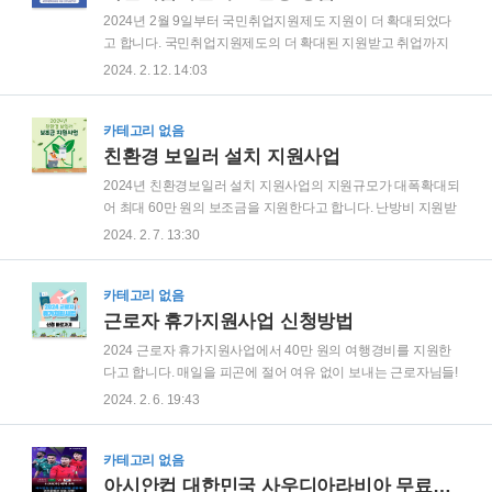
2024년 2월 9일부터 국민취업지원제도 지원이 더 확대되었다
고 합니다. 국민취업지원제도의 더 확대된 지원받고 취업까지
한 번에 가봅시다~! 국민취업지원제도 신청절차 및 신청방법 참
2024. 2. 12. 14:03
여가능한 청년 연령 최대 37세까지 확대 병역의무 이행으로 취
업준비에 공백이 생기는 점을 고려해 국민취업지원제도에 참여
할 수 있는 청년의 연령을 34세에서 37세까지로 확대했습니다.
카테고리 없음
*참여요건 : 가구단위 중위소득 120% 이하, 재산 5억 원 이하 국
친환경 보일러 설치 지원사업
민취업지원제도 참여가능한 청년연령 국민취업지원제도 참여
2024년 친환경보일러 설치 지원사업의 지원규모가 대폭확대되
가능한 청년연령 18~34세 15~34세 + 병역기간(최대3년) 소득
어 최대 60만 원의 보조금을 지원한다고 합니다. 난방비 지원받
에 따른 구직촉진수당 지급기준완화 제도 참여 중 아르바이트
고 따뜻한 겨울 되세요! 2024년 달라진 친환경 보일러 보조금
2024. 2. 7. 13:30
등의 소득이 구직촉진수당보다 많으면 지급을 중지했지만, 앞
지원사업 2024년 친환경 보일러 보조금이 취약계층 대상 보조
으로는 1인가구 중위소득의 60%를 넘지 ..
금 지원 규모 2.5배 확대됨과 동시에 보조금 지원 대상이 저소득
층에서 다자녀가구와 사회복지시설까지 확대되었습니다. 친환
카테고리 없음
경 보일러 보조금 신청방법 보조금 신청 문의 *2024년 2월 1일
근로자 휴가지원사업 신청방법
오픈 신 청 문 의 : 보일러 설치 지역의 관할 시 군 구청 환경과
2024 근로자 휴가지원사업에서 40만 원의 여행경비를 지원한
온라인 신 청 문 의 : 에코스퀘어(https://ecosq.or.kr/boiler)를 통
다고 합니다. 매일을 피곤에 절어 여유 없이 보내는 근로자님들!
해 회원가입 후 신청 아래 사항은 해당 지자체에 문의 바랍니다.
어서 신청하고 여행 갑시다!! 2024 근로자 휴가지원사업 신청방
2024. 2. 6. 19:43
▲ 온라인 접수여부 항목의 불가능, 예정, 마감 ▲ 보조..
법 24년도부터는 민간 비중의 점진적인 확대를 위해 일반(기존)
모델과 더불어 누적 참여 5년 차부터의 중견기업을 대상으로 신
규모델을 운영합니다. 누적 참여가능 4년 차 이하 중견기업, 중
카테고리 없음
소기업, 소상공인, 비영리민간단체, 사회복지시설 및 법인대상
아시안컵 대한민국 사우디아라비아 무료로 재방송 보는방법